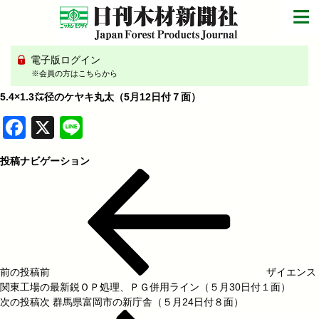
電子版ログイン
※会員の方はこちらから
5.4×1.3㍍径のケヤキ丸太（5月12日付７面）
Facebook
X
Line
投稿ナビゲーション
前の投稿
前
ザイエンス
関東工場の最新鋭ＯＰ処理、ＰＧ併用ライン（５月30日付１面）
次の投稿
次
群馬県富岡市の新庁舎（５月24日付８面）