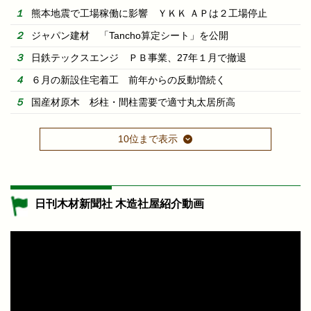
熊本地震で工場稼働に影響 ＹＫＫ ＡＰは２工場停止
ジャパン建材 「Tancho算定シート」を公開
日鉄テックスエンジ ＰＢ事業、27年１月で撤退
６月の新設住宅着工 前年からの反動増続く
国産材原木 杉柱・間柱需要で適寸丸太居所高
10位まで表示
日刊木材新聞社 木造社屋紹介動画