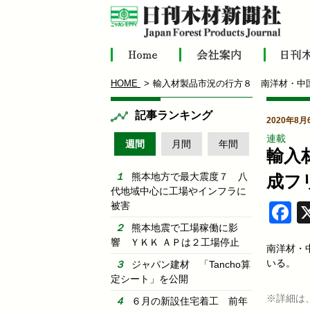
HOME
輸入材製品市況の行方８ 南洋材・中
記事ランキング
2020年8月
連載
週間
月間
年間
輸入
熊本地方で最大震度７ 八
成フ
代地域中心に工場やインフラに
被害
F
熊本地震で工場稼働に影
響 ＹＫＫ ＡＰは２工場停止
南洋材・
いる。
ジャパン建材 「Tancho算
定シート」を公開
※詳細は
６月の新設住宅着工 前年