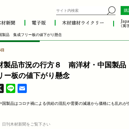
購
国製品 集成フリー板の値下がり懸念
6日
材製品市況の行方８ 南洋材・中国製品
リー板の値下がり懸念
acebook
X
Line
Email
中国製品はコロナ禍による供給の混乱や需要の減速から価格にも乱れが
、日刊木材新聞をご覧下さい