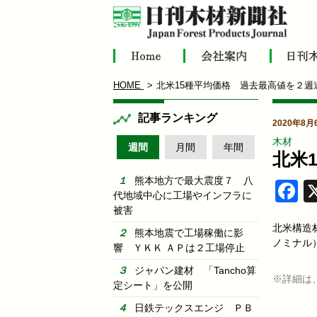
HOME
北米15種平均価格 過去最高値を２週
記事ランキング
2020年8月
木材
週間
月間
年間
北米
熊本地方で最大震度７ 八
F
代地域中心に工場やインフラに
被害
北米構造材
熊本地震で工場稼働に影
ノミナル
響 ＹＫＫ ＡＰは２工場停止
ジャパン建材 「Tancho算
※詳細は
定シート」を公開
日鉄テックスエンジ ＰＢ