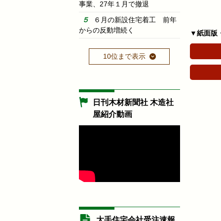
事業、27年１月で撤退
６月の新設住宅着工 前年
からの反動増続く
▼紙面版
10位まで表示
日刊木材新聞社 木造社
屋紹介動画
大手住宅会社受注速報