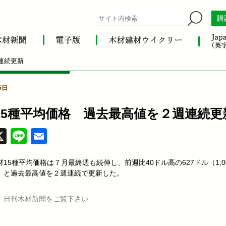
購
連続更新
6日
15種平均価格 過去最高値を２週連続更
acebook
X
Line
Email
15種平均価格は７月最終週も続伸し、前週比40ドル高の627ドル（1,0
）と過去最高値を２週連続で更新した。
、日刊木材新聞をご覧下さい