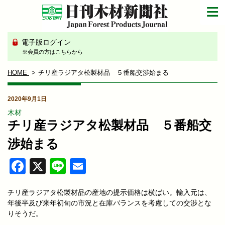
電子版ログイン
※会員の方はこちらから
HOME
チリ産ラジアタ松製材品 ５番船交渉始まる
2020年9月1日
木材
チリ産ラジアタ松製材品 ５番船交
渉始まる
Facebook
X
Line
Email
チリ産ラジアタ松製材品の産地の提示価格は横ばい。輸入元は、
年後半及び来年初旬の市況と在庫バランスを考慮しての交渉とな
りそうだ。