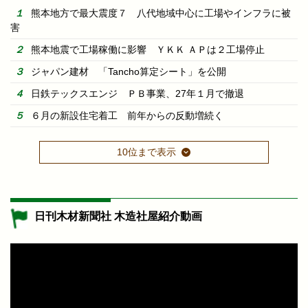
熊本地方で最大震度７ 八代地域中心に工場やインフラに被
害
熊本地震で工場稼働に影響 ＹＫＫ ＡＰは２工場停止
ジャパン建材 「Tancho算定シート」を公開
日鉄テックスエンジ ＰＢ事業、27年１月で撤退
６月の新設住宅着工 前年からの反動増続く
10位まで表示
日刊木材新聞社 木造社屋紹介動画