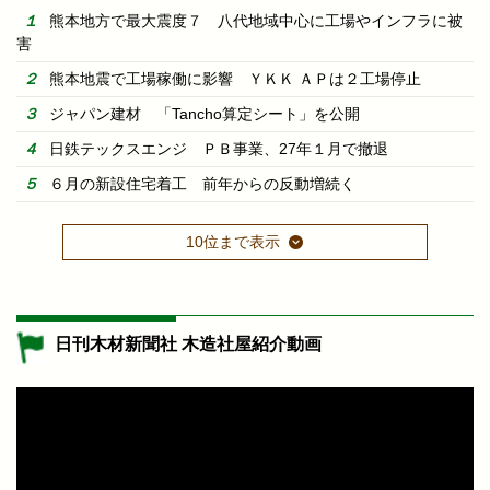
熊本地方で最大震度７ 八代地域中心に工場やインフラに被
害
熊本地震で工場稼働に影響 ＹＫＫ ＡＰは２工場停止
ジャパン建材 「Tancho算定シート」を公開
日鉄テックスエンジ ＰＢ事業、27年１月で撤退
６月の新設住宅着工 前年からの反動増続く
10位まで表示
日刊木材新聞社 木造社屋紹介動画