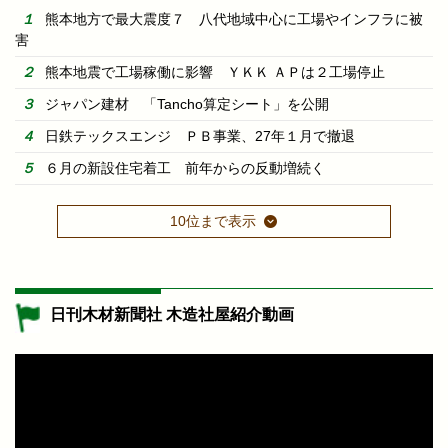
熊本地方で最大震度７ 八代地域中心に工場やインフラに被
害
熊本地震で工場稼働に影響 ＹＫＫ ＡＰは２工場停止
ジャパン建材 「Tancho算定シート」を公開
日鉄テックスエンジ ＰＢ事業、27年１月で撤退
６月の新設住宅着工 前年からの反動増続く
10位まで表示
日刊木材新聞社 木造社屋紹介動画