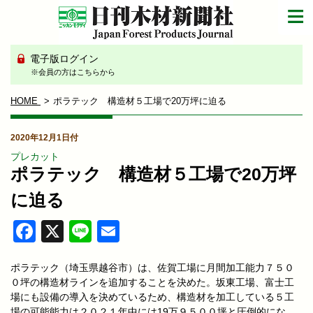
電子版ログイン
※会員の方はこちらから
HOME
ポラテック 構造材５工場で20万坪に迫る
2020年12月1日付
プレカット
ポラテック 構造材５工場で20万坪
に迫る
Facebook
X
Line
Email
ポラテック（埼玉県越谷市）は、佐賀工場に月間加工能力７５０
０坪の構造材ラインを追加することを決めた。坂東工場、富士工
場にも設備の導入を決めているため、構造材を加工している５工
場の可能能力は２０２１年中には19万９５００坪と圧倒的にな