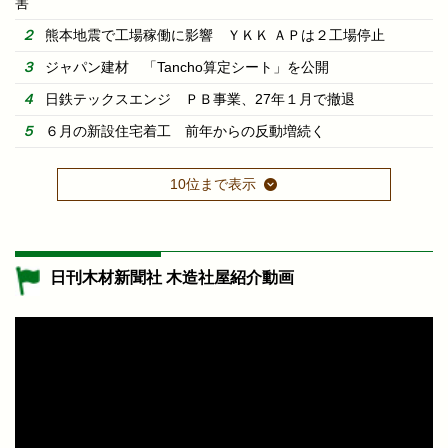
害
熊本地震で工場稼働に影響 ＹＫＫ ＡＰは２工場停止
ジャパン建材 「Tancho算定シート」を公開
日鉄テックスエンジ ＰＢ事業、27年１月で撤退
６月の新設住宅着工 前年からの反動増続く
10位まで表示
日刊木材新聞社 木造社屋紹介動画