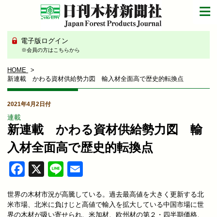
電子版ログイン
※会員の方はこちらから
HOME
新連載 かわる資材供給勢力図 輸入材全面高で歴史的転換点
2021年4月2日付
連載
新連載 かわる資材供給勢力図 輸
入材全面高で歴史的転換点
Facebook
X
Line
Email
世界の木材市況が高騰している。過去最高値を大きく更新する北
米市場、北米に負けじと高値で輸入を拡大している中国市場に世
界の木材が吸い寄せられ、米加材、欧州材の第２・四半期価格、