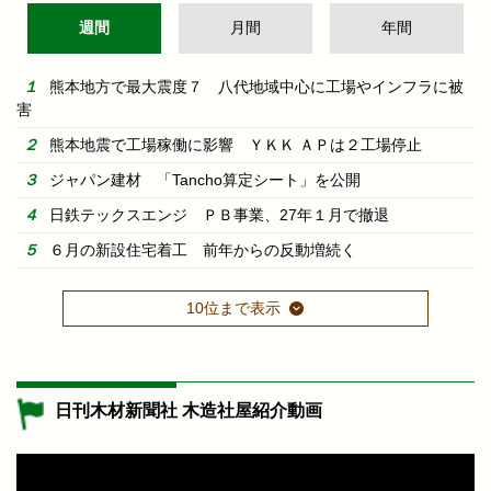
週間
月間
年間
熊本地方で最大震度７ 八代地域中心に工場やインフラに被
害
熊本地震で工場稼働に影響 ＹＫＫ ＡＰは２工場停止
ジャパン建材 「Tancho算定シート」を公開
日鉄テックスエンジ ＰＢ事業、27年１月で撤退
６月の新設住宅着工 前年からの反動増続く
10位まで表示
日刊木材新聞社 木造社屋紹介動画