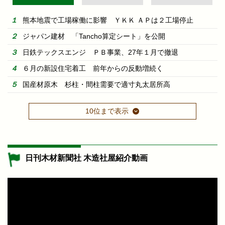
熊本地震で工場稼働に影響 ＹＫＫ ＡＰは２工場停止
ジャパン建材 「Tancho算定シート」を公開
日鉄テックスエンジ ＰＢ事業、27年１月で撤退
６月の新設住宅着工 前年からの反動増続く
国産材原木 杉柱・間柱需要で適寸丸太居所高
10位まで表示
日刊木材新聞社 木造社屋紹介動画