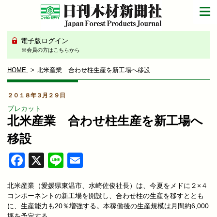
電子版ログイン
※会員の方はこちらから
HOME
北米産業 合わせ柱生産を新工場へ移設
２０１８年３月２９日
プレカット
北米産業 合わせ柱生産を新工場へ
移設
Facebook
X
Line
Email
北米産業（愛媛県東温市、水崎佐俊社長）は、今夏をメドに２×４
コンポーネントの新工場を開設し、合わせ柱の生産を移すととも
に、生産能力も20％増強する。本稼働後の生産規模は月間約6,000
坪を予定する。