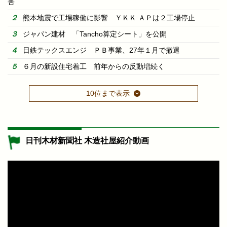
害
熊本地震で工場稼働に影響 ＹＫＫ ＡＰは２工場停止
ジャパン建材 「Tancho算定シート」を公開
日鉄テックスエンジ ＰＢ事業、27年１月で撤退
６月の新設住宅着工 前年からの反動増続く
10位まで表示
日刊木材新聞社 木造社屋紹介動画