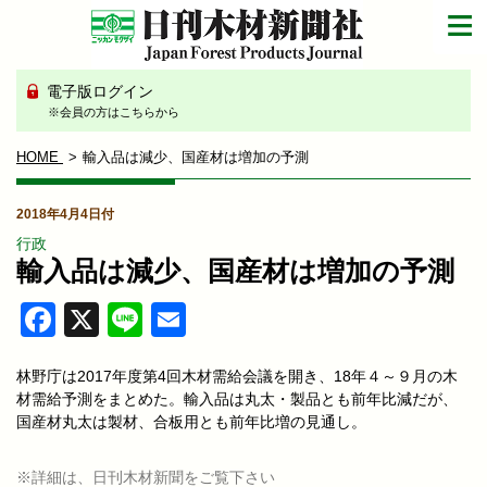
電子版ログイン
※会員の方はこちらから
HOME
輸入品は減少、国産材は増加の予測
2018年4月4日付
行政
輸入品は減少、国産材は増加の予測
Facebook
X
Line
Email
林野庁は2017年度第4回木材需給会議を開き、18年４～９月の木
材需給予測をまとめた。輸入品は丸太・製品とも前年比減だが、
国産材丸太は製材、合板用とも前年比増の見通し。
※詳細は、日刊木材新聞をご覧下さい