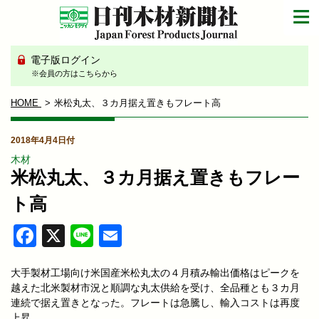
電子版ログイン
※会員の方はこちらから
HOME
米松丸太、３カ月据え置きもフレート高
2018年4月4日付
木材
米松丸太、３カ月据え置きもフレー
ト高
Facebook
X
Line
Email
大手製材工場向け米国産米松丸太の４月積み輸出価格はピークを
越えた北米製材市況と順調な丸太供給を受け、全品種とも３カ月
連続で据え置きとなった。フレートは急騰し、輸入コストは再度
上昇。