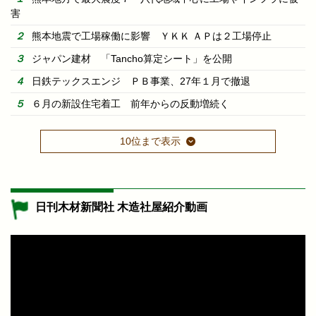
害
熊本地震で工場稼働に影響 ＹＫＫ ＡＰは２工場停止
ジャパン建材 「Tancho算定シート」を公開
日鉄テックスエンジ ＰＢ事業、27年１月で撤退
６月の新設住宅着工 前年からの反動増続く
10位まで表示
日刊木材新聞社 木造社屋紹介動画