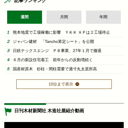
記事ランキング
週間
月間
年間
熊本地震で工場稼働に影響 ＹＫＫ ＡＰは２工場停止
ジャパン建材 「Tancho算定シート」を公開
日鉄テックスエンジ ＰＢ事業、27年１月で撤退
６月の新設住宅着工 前年からの反動増続く
国産材原木 杉柱・間柱需要で適寸丸太居所高
10位まで表示
日刊木材新聞社 木造社屋紹介動画