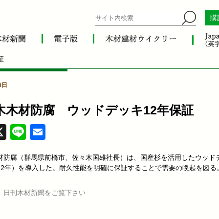
購
証
6日
木木材防腐 ウッドデッキ12年保証
acebook
X
Line
Email
材防腐（群馬県前橋市、佐々木国雄社長）は、国産杉を活用したウッド
12年）を導入した。耐久性能を明確に保証することで需要の喚起を図る
、日刊木材新聞をご覧下さい