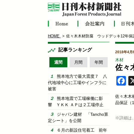
HOME
佐々木木材防腐 ウッドデッキ12年保
記事ランキング
2018年4月
木材
週間
月間
年間
佐々
熊本地方で最大震度７ 八
F
代地域中心に工場やインフラに
被害
佐々木木
熊本地震で工場稼働に影
品保証（
響 ＹＫＫ ＡＰは２工場停止
ジャパン建材 「Tancho算
※詳細は
定シート」を公開
６月の新設住宅着工 前年