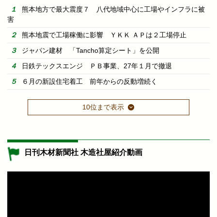
熊本地方で最大震度７ 八代地域中心に工場やインフラに被
害
熊本地震で工場稼働に影響 ＹＫＫ ＡＰは２工場停止
ジャパン建材 「Tancho算定シート」を公開
日鉄テックスエンジ ＰＢ事業、27年１月で撤退
６月の新設住宅着工 前年からの反動増続く
10位まで表示
日刊木材新聞社 木造社屋紹介動画