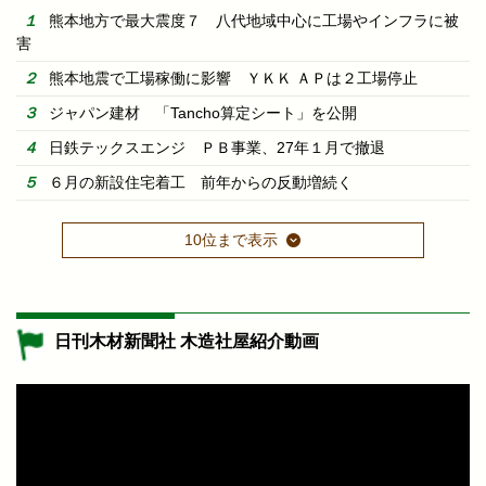
熊本地方で最大震度７ 八代地域中心に工場やインフラに被
害
熊本地震で工場稼働に影響 ＹＫＫ ＡＰは２工場停止
ジャパン建材 「Tancho算定シート」を公開
日鉄テックスエンジ ＰＢ事業、27年１月で撤退
６月の新設住宅着工 前年からの反動増続く
10位まで表示
日刊木材新聞社 木造社屋紹介動画