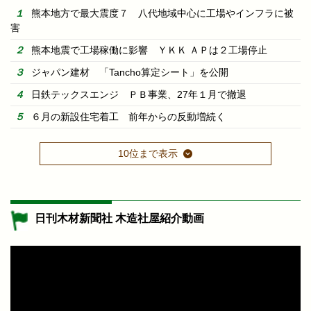
熊本地方で最大震度７ 八代地域中心に工場やインフラに被
害
熊本地震で工場稼働に影響 ＹＫＫ ＡＰは２工場停止
ジャパン建材 「Tancho算定シート」を公開
日鉄テックスエンジ ＰＢ事業、27年１月で撤退
６月の新設住宅着工 前年からの反動増続く
10位まで表示
日刊木材新聞社 木造社屋紹介動画