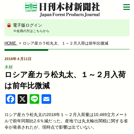
電子版ログイン
※会員の方はこちらから
HOME
ロシア産カラ松丸太、１～２月入荷は前年比微減
2018年４月11日
木材
ロシア産カラ松丸太、１～２月入荷
は前年比微減
Facebook
X
Line
Email
ロシア産カラ松丸太の2018年１～２月入荷量は10,489立方メート
ルで前年同期比2.6％減だった。産地では丸太輸出関税に関する省
令が発表されたが、現時点で影響は出ていない。