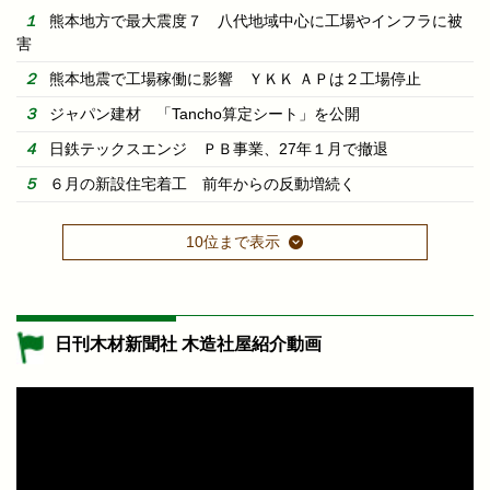
熊本地方で最大震度７ 八代地域中心に工場やインフラに被
害
熊本地震で工場稼働に影響 ＹＫＫ ＡＰは２工場停止
ジャパン建材 「Tancho算定シート」を公開
日鉄テックスエンジ ＰＢ事業、27年１月で撤退
６月の新設住宅着工 前年からの反動増続く
10位まで表示
日刊木材新聞社 木造社屋紹介動画