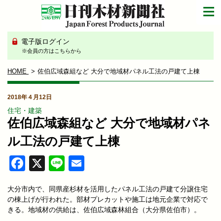
電子版ログイン
※会員の方はこちらから
HOME
佐伯広域森組など 大分で地域材パネル工法の戸建て上棟
2018年４月12日
住宅・建築
佐伯広域森組など 大分で地域材パネ
ル工法の戸建て上棟
Facebook
X
Line
Email
大分市内で、同県産杉材を活用したパネル工法の戸建て分譲住宅
の棟上げが行われた。部材プレカットや施工は地元企業で対応で
きる。地域材の供給は、佐伯広域森林組合（大分県佐伯市）。