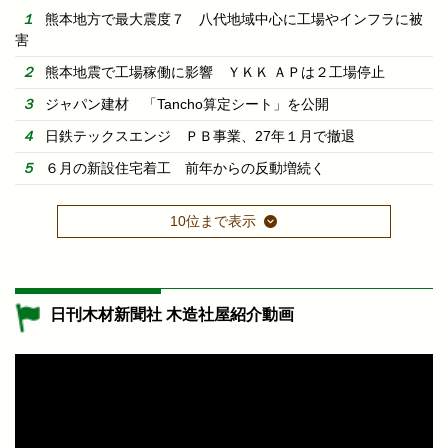
熊本地方で最大震度７ 八代地域中心に工場やインフラに被
害
熊本地震で工場稼働に影響 ＹＫＫ ＡＰは２工場停止
ジャパン建材 「Tancho算定シート」を公開
日鉄テックスエンジ ＰＢ事業、27年１月で撤退
６月の新設住宅着工 前年からの反動増続く
10位まで表示
日刊木材新聞社 木造社屋紹介動画