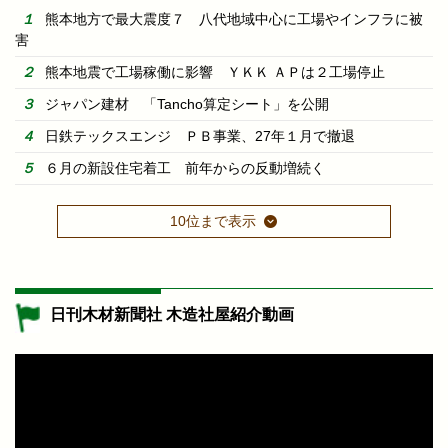
熊本地方で最大震度７ 八代地域中心に工場やインフラに被
害
熊本地震で工場稼働に影響 ＹＫＫ ＡＰは２工場停止
ジャパン建材 「Tancho算定シート」を公開
日鉄テックスエンジ ＰＢ事業、27年１月で撤退
６月の新設住宅着工 前年からの反動増続く
10位まで表示
日刊木材新聞社 木造社屋紹介動画