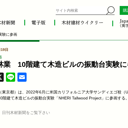
購
実験に参画
月19日
築
林業 10階建て木造ビルの振動台実験に
acebook
X
Line
Email
（東京都）は、2022年6月に米国カリフォルニア大学サンディエゴ校（U
階建て木造ビルの振動台実験「NHERI Tallwood Project」に参画する
、日刊木材新聞をご覧下さい