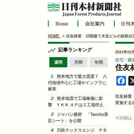
HOME
住友林業 10階建て木造ビルの振動台
記事ランキング
2021年10
住宅・建
週間
月間
年間
住友
熊本地方で最大震度７ 八
F
代地域中心に工場やインフラに
被害
住友林業
熊本地震で工場稼働に影
実施する10
響 ＹＫＫ ＡＰは２工場停止
ジャパン建材 「Tancho算
※詳細は
定シート」を公開
日鉄テックスエンジ ＰＢ