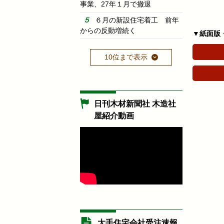
事業、27年１月で撤退
６月の新設住宅着工 前年
からの反動増続く
▼紙面版
10位まで表示
日刊木材新聞社 木造社
屋紹介動画
大手住宅会社受注速報