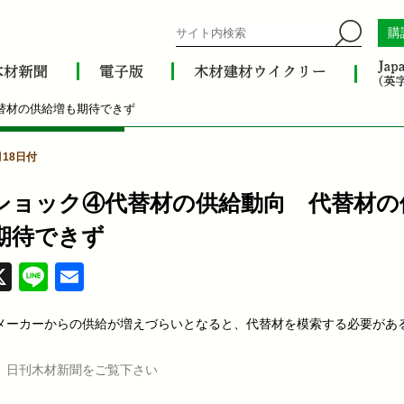
購
替材の供給増も期待できず
月18日付
ショック④代替材の供給動向 代替材の
期待できず
acebook
X
Line
Email
メーカーからの供給が増えづらいとなると、代替材を模索する必要があ
、日刊木材新聞をご覧下さい