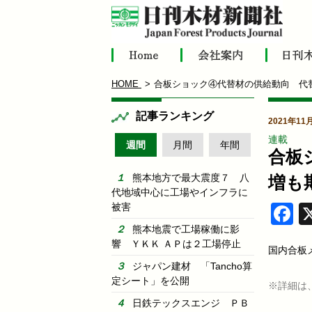
HOME
合板ショック④代替材の供給動向 代
記事ランキング
2021年11
連載
週間
月間
年間
合板
熊本地方で最大震度７ 八
増も
代地域中心に工場やインフラに
被害
F
熊本地震で工場稼働に影
響 ＹＫＫ ＡＰは２工場停止
国内合板
ジャパン建材 「Tancho算
定シート」を公開
※詳細は
日鉄テックスエンジ ＰＢ