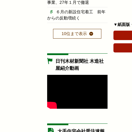
事業、27年１月で撤退
６月の新設住宅着工 前年
からの反動増続く
▼紙面版
10位まで表示
日刊木材新聞社 木造社
屋紹介動画
大手住宅会社受注速報