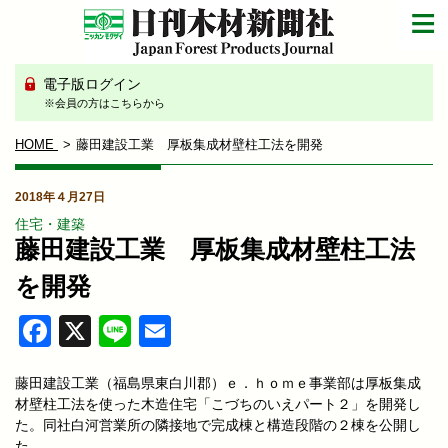
電子版ログイン
※会員の方はこちらから
HOME
藤田建設工業 厚板集成材壁柱工法を開発
2018年４月27日
住宅・建築
藤田建設工業 厚板集成材壁柱工法
を開発
Facebook
X
Line
Email
藤田建設工業（福島県東白川郡）ｅ．ｈｏｍｅ事業部は厚板集成
材壁柱工法を使った木造住宅「こづちのいえパート２」を開発し
た。同社白河営業所の隣接地で完成棟と構造段階の２棟を公開し
た。