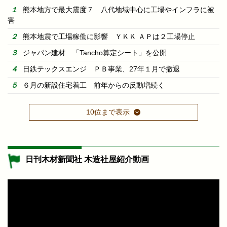
熊本地方で最大震度７ 八代地域中心に工場やインフラに被
害
熊本地震で工場稼働に影響 ＹＫＫ ＡＰは２工場停止
ジャパン建材 「Tancho算定シート」を公開
日鉄テックスエンジ ＰＢ事業、27年１月で撤退
６月の新設住宅着工 前年からの反動増続く
10位まで表示
日刊木材新聞社 木造社屋紹介動画