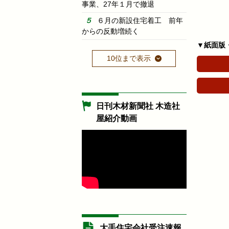
事業、27年１月で撤退
６月の新設住宅着工 前年
からの反動増続く
▼紙面版
10位まで表示
日刊木材新聞社 木造社
屋紹介動画
大手住宅会社受注速報