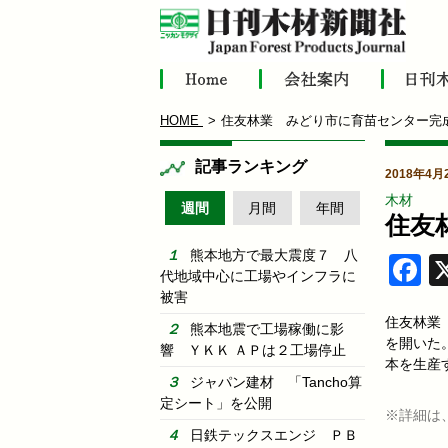
HOME
住友林業 みどり市に育苗センター完
記事ランキング
2018年4月
木材
週間
月間
年間
住友
熊本地方で最大震度７ 八
F
代地域中心に工場やインフラに
被害
住友林業
熊本地震で工場稼働に影
を開いた
響 ＹＫＫ ＡＰは２工場停止
本を生産
ジャパン建材 「Tancho算
定シート」を公開
※詳細は
日鉄テックスエンジ ＰＢ