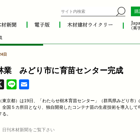
購
成
24日
林業 みどり市に育苗センター完成
acebook
X
Line
Email
（東京都）は19日、「わたらせ樹木育苗センター」（群馬県みどり市）
。全国５カ所目となり、独自開発したコンテナ苗の生産技術を導入して年
する。
、日刊木材新聞をご覧下さい