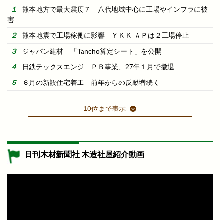
熊本地方で最大震度７ 八代地域中心に工場やインフラに被
害
熊本地震で工場稼働に影響 ＹＫＫ ＡＰは２工場停止
ジャパン建材 「Tancho算定シート」を公開
日鉄テックスエンジ ＰＢ事業、27年１月で撤退
６月の新設住宅着工 前年からの反動増続く
10位まで表示
日刊木材新聞社 木造社屋紹介動画