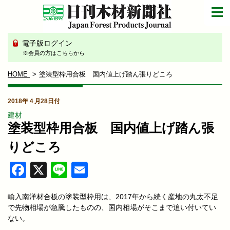
電子版ログイン
※会員の方はこちらから
HOME
塗装型枠用合板 国内値上げ踏ん張りどころ
2018年４月28日付
建材
塗装型枠用合板 国内値上げ踏ん張
りどころ
Facebook
X
Line
Email
輸入南洋材合板の塗装型枠用は、2017年から続く産地の丸太不足
で先物相場が急騰したものの、国内相場がそこまで追い付いてい
ない。