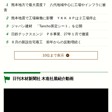
熊本地方で最大震度７ 八代地域中心に工場やインフラに被
害
熊本地震で工場稼働に影響 ＹＫＫ ＡＰは２工場停止
ジャパン建材 「Tancho算定シート」を公開
日鉄テックスエンジ ＰＢ事業、27年１月で撤退
６月の新設住宅着工 前年からの反動増続く
10位まで表示
日刊木材新聞社 木造社屋紹介動画