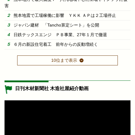
害
熊本地震で工場稼働に影響 ＹＫＫ ＡＰは２工場停止
ジャパン建材 「Tancho算定シート」を公開
日鉄テックスエンジ ＰＢ事業、27年１月で撤退
６月の新設住宅着工 前年からの反動増続く
10位まで表示
日刊木材新聞社 木造社屋紹介動画