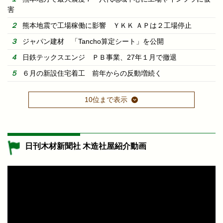
害
熊本地震で工場稼働に影響 ＹＫＫ ＡＰは２工場停止
ジャパン建材 「Tancho算定シート」を公開
日鉄テックスエンジ ＰＢ事業、27年１月で撤退
６月の新設住宅着工 前年からの反動増続く
10位まで表示
日刊木材新聞社 木造社屋紹介動画