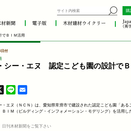
購
計でＢＩＭ活用
3日付
築
・シー・エヌ 認定こども園の設計でＢ
acebook
X
Line
Email
ー・エヌ（ＮＣＮ）は、愛知県常滑市で建設された認定こども園「ある
、ＢＩＭ（ビルディング・インフォメーション・モデリング）を活用し
、日刊木材新聞をご覧下さい