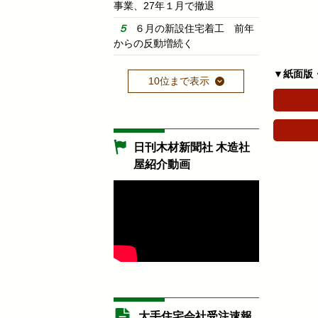
事業、27年１月で撤退
６月の新設住宅着工 前年
からの反動増続く
▼紙面版
10位まで表示
日刊木材新聞社 木造社
屋紹介動画
大手住宅会社受注速報