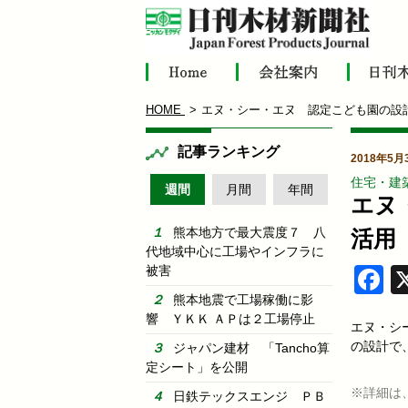
HOME
エヌ・シー・エヌ 認定こども園の設
記事ランキング
2018年5月
住宅・建
週間
月間
年間
エヌ
熊本地方で最大震度７ 八
活用
代地域中心に工場やインフラに
被害
F
熊本地震で工場稼働に影
響 ＹＫＫ ＡＰは２工場停止
エヌ・シ
の設計で
ジャパン建材 「Tancho算
定シート」を公開
※詳細は
日鉄テックスエンジ ＰＢ