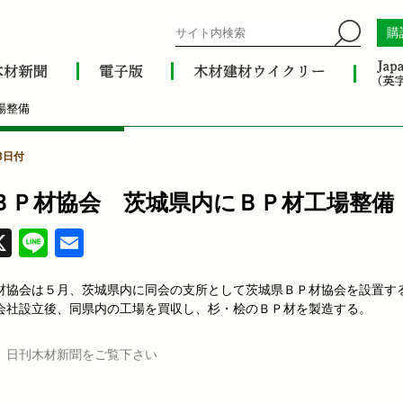
購
場整備
3日付
ＢＰ材協会 茨城県内にＢＰ材工場整備
acebook
X
Line
Email
材協会は５月、茨城県内に同会の支所として茨城県ＢＰ材協会を設置す
会社設立後、同県内の工場を買収し、杉・桧のＢＰ材を製造する。
、日刊木材新聞をご覧下さい