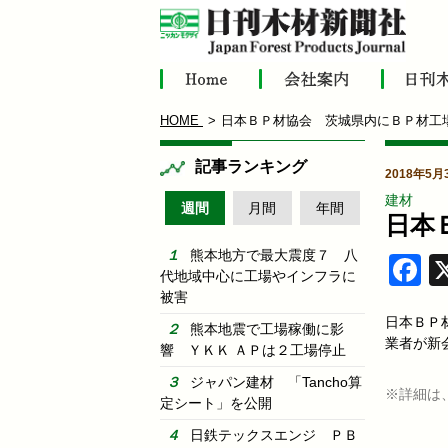
HOME
日本ＢＰ材協会 茨城県内にＢＰ材工
記事ランキング
2018年5月
建材
週間
月間
年間
日本
熊本地方で最大震度７ 八
F
代地域中心に工場やインフラに
被害
日本ＢＰ
熊本地震で工場稼働に影
業者が新
響 ＹＫＫ ＡＰは２工場停止
ジャパン建材 「Tancho算
※詳細は
定シート」を公開
日鉄テックスエンジ ＰＢ