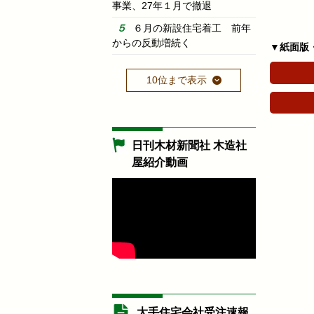
事業、27年１月で撤退
６月の新設住宅着工 前年
からの反動増続く
▼紙面版
10位まで表示
日刊木材新聞社 木造社
屋紹介動画
大手住宅会社受注速報