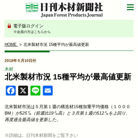
電子版ログイン
※会員の方はこちらから
HOME
北米製材市況 15種平均が最高値更新
2018年５月10日付
木材
北米製材市況 15種平均が最高値更新
Facebook
X
Line
Email
北米製材市況は５月第１週の構造材15種加重平均価格（１０００
BM
）が525㌦（前週比19㌦高）と３月第１週の512㌦を上回り、
再度過去最高値を更新した。
※詳細は、日刊木材新聞をご覧下さい