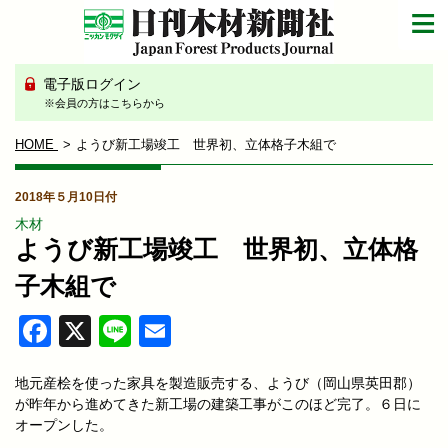
電子版ログイン
※会員の方はこちらから
HOME
ようび新工場竣工 世界初、立体格子木組で
2018年５月10日付
木材
ようび新工場竣工 世界初、立体格
子木組で
Facebook
X
Line
Email
地元産桧を使った家具を製造販売する、ようび（岡山県英田郡）
が昨年から進めてきた新工場の建築工事がこのほど完了。６日に
オープンした。