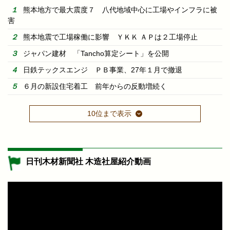
熊本地方で最大震度７ 八代地域中心に工場やインフラに被
害
熊本地震で工場稼働に影響 ＹＫＫ ＡＰは２工場停止
ジャパン建材 「Tancho算定シート」を公開
日鉄テックスエンジ ＰＢ事業、27年１月で撤退
６月の新設住宅着工 前年からの反動増続く
10位まで表示
日刊木材新聞社 木造社屋紹介動画