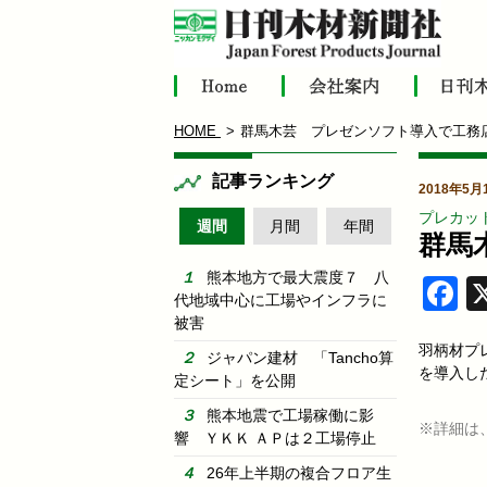
HOME
群馬木芸 プレゼンソフト導入で工務
記事ランキング
2018年5月
プレカッ
週間
月間
年間
群馬
熊本地方で最大震度７ 八
F
代地域中心に工場やインフラに
被害
羽柄材プ
ジャパン建材 「Tancho算
を導入し
定シート」を公開
熊本地震で工場稼働に影
※詳細は
響 ＹＫＫ ＡＰは２工場停止
26年上半期の複合フロア生