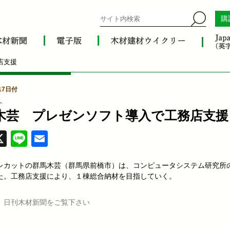
購
店支援
17日付
ト
木芸 プレゼンソフト導入で工務店支援
acebook
X
Line
Email
レカットの群馬木芸（群馬県前橋市）は、コンピュータシステム研究所
た。工務店支援により、１棟総合納材を目指していく。
、日刊木材新聞をご覧下さい