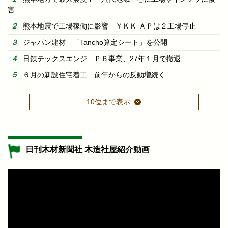
害
熊本地震で工場稼働に影響 ＹＫＫ ＡＰは２工場停止
ジャパン建材 「Tancho算定シート」を公開
日鉄テックスエンジ ＰＢ事業、27年１月で撤退
６月の新設住宅着工 前年からの反動増続く
10位まで表示
日刊木材新聞社 木造社屋紹介動画