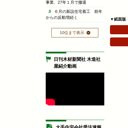
事業、27年１月で撤退
６月の新設住宅着工 前年
からの反動増続く
▼紙面版
10位まで表示
日刊木材新聞社 木造社
屋紹介動画
大手住宅会社受注速報