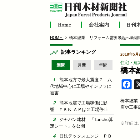
HOME
橋本総業 リフォーム需要喚起へ新組
記事ランキング
2018年5月
住宅・建
週間
月間
年間
橋本
熊本地方で最大震度７ 八
F
代地域中心に工場やインフラに
被害
橋本総業
熊本地震で工場稼働に影
店や工事
響 ＹＫＫ ＡＰは２工場停止
ジャパン建材 「Tancho算
※詳細は
定シート」を公開
日鉄テックスエンジ ＰＢ