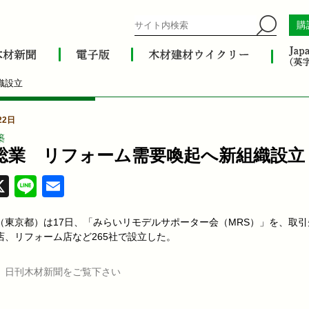
購
織設立
22日
築
総業 リフォーム需要喚起へ新組織設立
acebook
X
Line
Email
（東京都）は17日、「みらいリモデルサポーター会（MRS）」を、取引
店、リフォーム店など265社で設立した。
、日刊木材新聞をご覧下さい