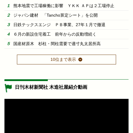
熊本地震で工場稼働に影響 ＹＫＫ ＡＰは２工場停止
ジャパン建材 「Tancho算定シート」を公開
日鉄テックスエンジ ＰＢ事業、27年１月で撤退
６月の新設住宅着工 前年からの反動増続く
国産材原木 杉柱・間柱需要で適寸丸太居所高
10位まで表示
日刊木材新聞社 木造社屋紹介動画