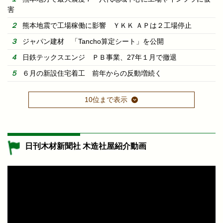
害
熊本地震で工場稼働に影響 ＹＫＫ ＡＰは２工場停止
ジャパン建材 「Tancho算定シート」を公開
日鉄テックスエンジ ＰＢ事業、27年１月で撤退
６月の新設住宅着工 前年からの反動増続く
10位まで表示
日刊木材新聞社 木造社屋紹介動画