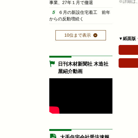
※詳細は
事業、27年１月で撤退
６月の新設住宅着工 前年
からの反動増続く
10位まで表示
▼紙面版
日刊木材新聞社 木造社
屋紹介動画
大手住宅会社受注速報