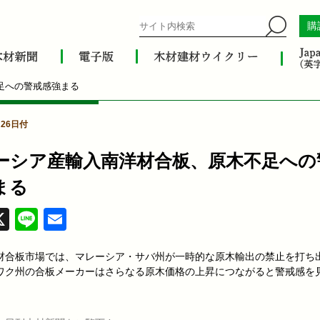
購
足への警戒感強まる
月26日付
ーシア産輸入南洋材合板、原木不足への
まる
acebook
X
Line
Email
材合板市場では、マレーシア・サバ州が一時的な原木輸出の禁止を打ち
ワク州の合板メーカーはさらなる原木価格の上昇につながると警戒感を