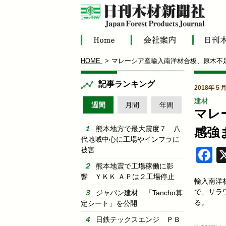
HOME
マレーシア産輸入南洋材合板、原木不
記事ランキング
2018年５
建材
週間
月間
年間
マレ
熊本地方で最大震度７ 八
感強
代地域中心に工場やインフラに
被害
F
熊本地震で工場稼働に影
響 ＹＫＫ ＡＰは２工場停止
輸入南洋
で、サラ
ジャパン建材 「Tancho算
る。
定シート」を公開
日鉄テックスエンジ ＰＢ