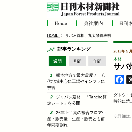
HOME
サバ州首相、丸太禁輸表明
記事ランキング
2018年５月
木材
週間
月間
年間
サバ
熊本地方で最大震度７ 八
F
代地域中心に工場やインフラに
被害
ダトウ・
ジャパン建材 「Tancho算
時的に禁
定シート」を公開
26年上半期の複合フロア生
※詳細は
産・販売量 生産・販売とも前
年同期割れ