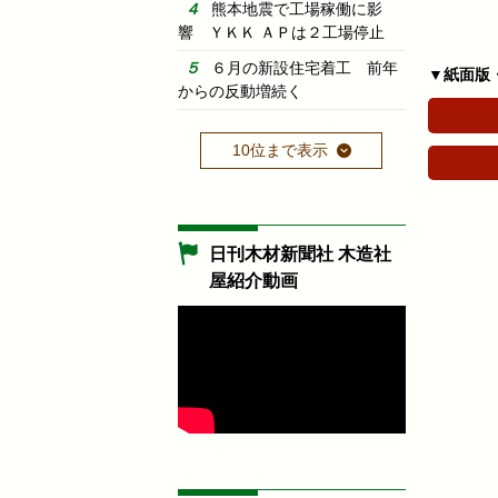
熊本地震で工場稼働に影
響 ＹＫＫ ＡＰは２工場停止
６月の新設住宅着工 前年
▼紙面版
からの反動増続く
10位まで表示
日刊木材新聞社 木造社
屋紹介動画