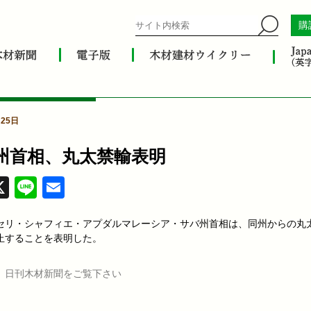
購
25日
州首相、丸太禁輸表明
acebook
X
Line
Email
セリ・シャフィエ・アプダルマレーシア・サバ州首相は、同州からの丸
止することを表明した。
、日刊木材新聞をご覧下さい