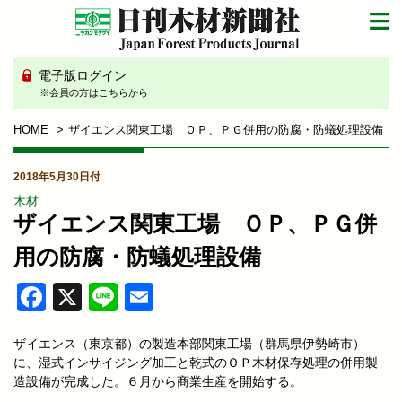
電子版ログイン
※会員の方はこちらから
HOME
ザイエンス関東工場 ＯＰ、ＰＧ併用の防腐・防蟻処理設備
2018年5月30日付
木材
ザイエンス関東工場 ＯＰ、ＰＧ併
用の防腐・防蟻処理設備
Facebook
X
Line
Email
ザイエンス（東京都）の製造本部関東工場（群馬県伊勢崎市）
に、湿式インサイジング加工と乾式のＯＰ木材保存処理の併用製
造設備が完成した。６月から商業生産を開始する。