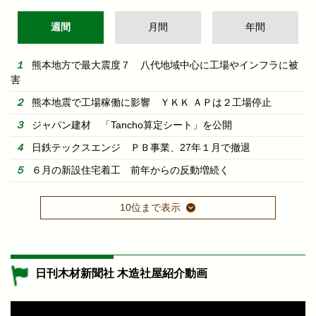
週間
月間
年間
熊本地方で最大震度７ 八代地域中心に工場やインフラに被
害
熊本地震で工場稼働に影響 ＹＫＫ ＡＰは２工場停止
ジャパン建材 「Tancho算定シート」を公開
日鉄テックスエンジ ＰＢ事業、27年１月で撤退
６月の新設住宅着工 前年からの反動増続く
10位まで表示
日刊木材新聞社 木造社屋紹介動画