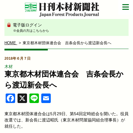
電子版ログイン
※会員の方はこちらから
HOME
東京都木材団体連合会 吉条会長から渡辺新会長へ
2018年６月７日
木材
東京都木材団体連合会 吉条会長か
ら渡辺新会長へ
Facebook
X
Line
Email
東京都木材団体連合会は5月29日、第54回定時総会を開いた。役員
改選では、新会長に渡辺昭氏（東京木材問屋協同組合理事長）が
就任した。