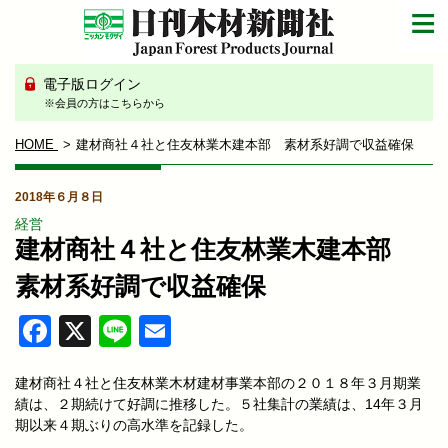
電子版ログイン
※会員の方はこちらから
HOME
建材商社４社と住友林業木建本部 素材系好調で収益確保
2018年６月８日
経営
建材商社４社と住友林業木建本部
素材系好調で収益確保
Facebook
X
Line
Email
建材商社４社と住友林業木材建材事業本部の２０１８年３月期業
績は、２期続けて好調に推移した。５社集計の業績は、14年３月
期以来４期ぶりの高水準を記録した。