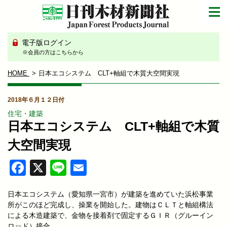
電子版ログイン
※会員の方はこちらから
HOME
日本エコシステム CLT+軸組で木質大空間実現
2018年６月１２日付
住宅・建築
日本エコシステム CLT+軸組で木質
大空間実現
Facebook
X
Line
Email
日本エコシステム（愛知県一宮市）が建築を進めていた浜松事業
所がこのほど完成し、操業を開始した。建物はＣＬＴと軸組構法
による木造建築で、金物を接着剤で固定するＧＩＲ（グルーイン
ロッド）接合。