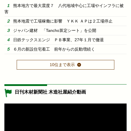
熊本地方で最大震度７ 八代地域中心に工場やインフラに被
害
熊本地震で工場稼働に影響 ＹＫＫ ＡＰは２工場停止
ジャパン建材 「Tancho算定シート」を公開
日鉄テックスエンジ ＰＢ事業、27年１月で撤退
６月の新設住宅着工 前年からの反動増続く
10位まで表示
日刊木材新聞社 木造社屋紹介動画