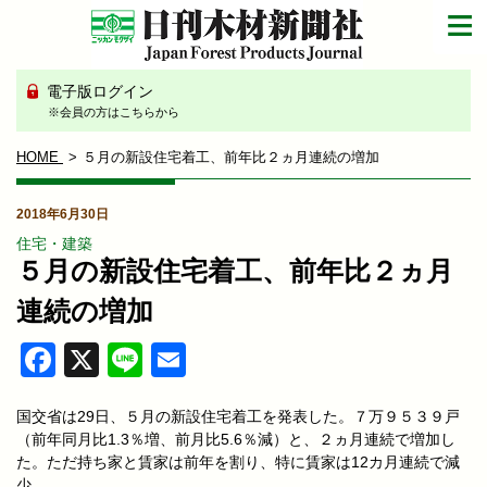
電子版ログイン
※会員の方はこちらから
HOME
５月の新設住宅着工、前年比２ヵ月連続の増加
2018年6月30日
住宅・建築
５月の新設住宅着工、前年比２ヵ月
連続の増加
Facebook
X
Line
Email
国交省は29日、５月の新設住宅着工を発表した。７万９５３９戸
（前年同月比1.3％増、前月比5.6％減）と、２ヵ月連続で増加し
た。ただ持ち家と賃家は前年を割り、特に賃家は12カ月連続で減
少。